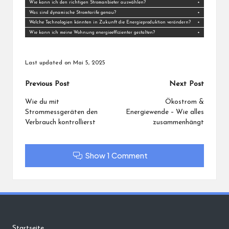
Wie kann ich den richtigen Stromanbieter auswählen?
Was sind dynamische Stromtarife genau?
Welche Technologien könnten in Zukunft die Energieproduktion verändern?
Wie kann ich meine Wohnung energieeffizienter gestalten?
Last updated on Mai 5, 2025
Post
Previous Post
Next Post
navigation
Wie du mit
Ökostrom &
Strommessgeräten den
Energiewende – Wie alles
Verbrauch kontrollierst
zusammenhängt
Show 1 Comment
Startseite