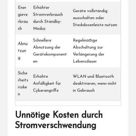
Ener
Erhöhter
Geräte vollständig
gieve
Stromverbrauch
ausschalten oder
rbrau
durch Standby-
Steckdosenleiste nutzen
ch
Modus
Schnellere
Regelmäßige
Abnu
Abnutzung der
Abschaltung zur
tzun
Gerätekomponent
Verlängerung der
g
en
Lebensdauer
Siche
Erhöhte
WLAN und Bluetooth
rheits
Anfälligkeit für
deaktivieren, wenn nicht
risike
Cyberangriffe
in Gebrauch
n
Unnötige Kosten durch
Stromverschwendung