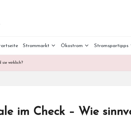
r
tartseite
Strommarkt
Ökostrom
Stromspartipps
 sie wirklich?
le im Check – Wie sinnvol