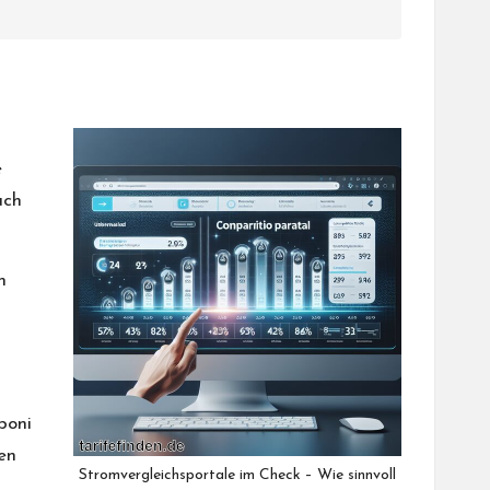
n
e
uch
n
boni
en
Stromvergleichsportale im Check – Wie sinnvoll