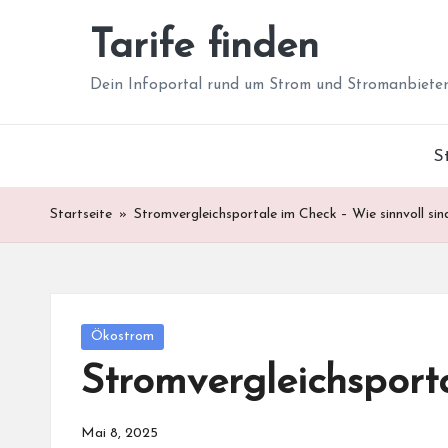
Tarife finden
Skip
to
Dein Infoportal rund um Strom und Stromanbiete
content
S
Startseite
»
Stromvergleichsportale im Check – Wie sinnvoll sind
Posted
Ökostrom
in
Stromvergleichsporta
Mai 8, 2025