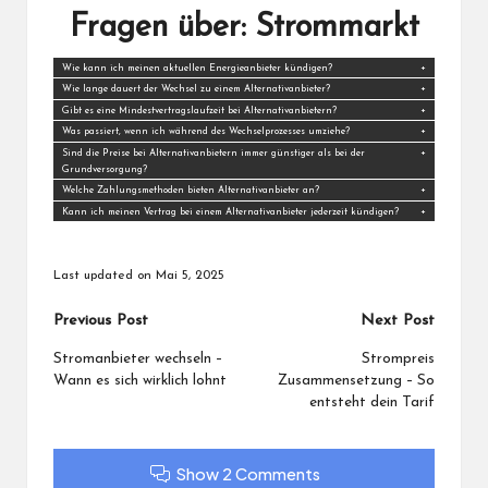
Fragen über: Strommarkt
Wie kann ich meinen aktuellen Energieanbieter kündigen?
Wie lange dauert der Wechsel zu einem Alternativanbieter?
Gibt es eine Mindestvertragslaufzeit bei Alternativanbietern?
Was passiert, wenn ich während des Wechselprozesses umziehe?
Sind die Preise bei Alternativanbietern immer günstiger als bei der
Grundversorgung?
Welche Zahlungsmethoden bieten Alternativanbieter an?
Kann ich meinen Vertrag bei einem Alternativanbieter jederzeit kündigen?
Last updated on Mai 5, 2025
Post
Previous Post
Next Post
navigation
Stromanbieter wechseln –
Strompreis
Wann es sich wirklich lohnt
Zusammensetzung – So
entsteht dein Tarif
Show 2 Comments