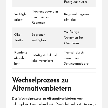
Energieanbieter
Flächendeckend in
Verfügb
Regional begrenzt,
den meisten
arkeit
oft lokal
Regionen
Vielfältige
Öko-
Begrenzt
Optionen für
Tarife
verfügbar
Ökostrom
Kundenz
Trumpf durch
Häufig stabil und
ufrieden
innovative
lokal verankert
heit
Serviceangebote
Wechselprozess zu
Alternativanbietern
Der Wechselprozess zu
Alternativanbietern
kann
unkompliziert und schnell sein. Zunächst solltest Du einige