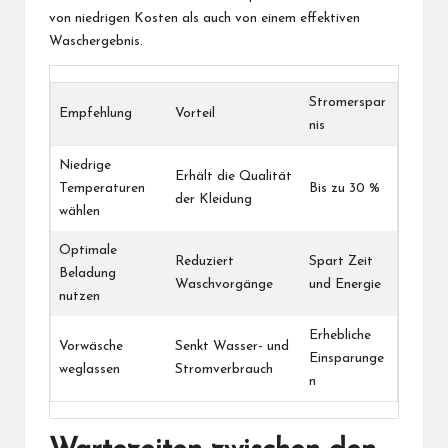
von niedrigen Kosten als auch von einem effektiven
Waschergebnis.
Stromerspar
Empfehlung
Vorteil
nis
Niedrige
Erhält die Qualität
Temperaturen
Bis zu 30 %
der Kleidung
wählen
Optimale
Reduziert
Spart Zeit
Beladung
Waschvorgänge
und Energie
nutzen
Erhebliche
Vorwäsche
Senkt Wasser- und
Einsparunge
weglassen
Stromverbrauch
n