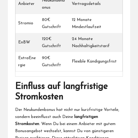
Neukundenb
Anbieter
Vertragsdetails
onus
80€
12 Monate
Stromio
Gutschrift
Mindestlaufzeit
120€
24 Monate
EnBW
Gutschrift
Nachhaltigkeitstarif
ExtraEne
90€
Flexible Kündigungsfrist
rgie
Gutschrift
Einfluss auf langfristige
Stromkosten
Der Neukundenbonus hat nicht nur kurzfristige Vorteile,
sondern beeinflusst auch Deine
langfristigen
Stromkosten
. Wenn Du bei einem Anbieter mit gutem
Bonusangebot wechselst, kannst Du von günstigeren