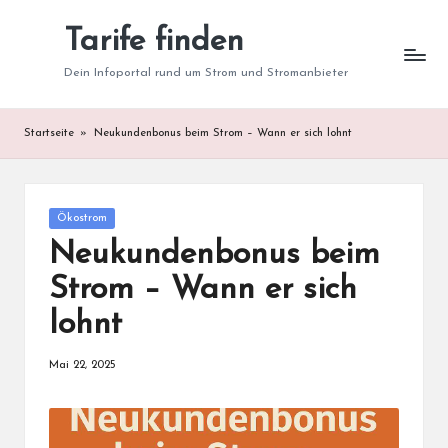
Tarife finden
Skip
to
Dein Infoportal rund um Strom und Stromanbieter
content
Startseite
»
Neukundenbonus beim Strom – Wann er sich lohnt
Posted
Ökostrom
in
Neukundenbonus beim
Strom – Wann er sich
lohnt
Mai 22, 2025