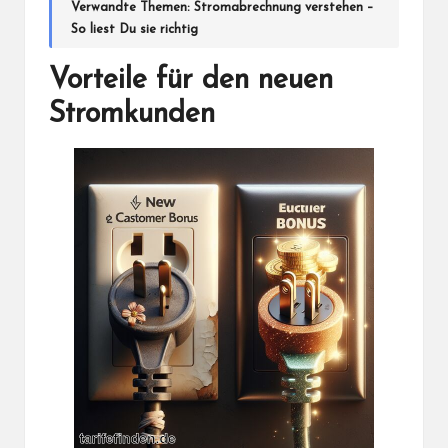
Verwandte Themen:
Stromabrechnung verstehen –
So liest Du sie richtig
Vorteile für den neuen
Stromkunden