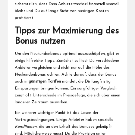
sicherstellen, dass Dein Anbieterwechsel finanziell sinnvoll
bleibt und Du auf lange Sicht von niedrigen Kosten
profitierst.
Tipps zur Maximierung des
Bonus nutzen
Um den Neukundenbonus optimal auszuschöpfen, gibt es
einige hilfreiche Tipps. Zunächst solltest Du verschiedene
Anbieter vergleichen und nicht nur auf die Höhe des
Neukundenbonus achten. Achte darauf, dass der Bonus
auch in
günstigen Tarifen
mündet, die Dir langfristig
Einsparungen bringen können. Ein sorgfältiger Vergleich
zeigt oft Unterschiede im Preisgefüge, die sich über einen
längeren Zeitraum auswirken.
Ein weiterer wichtiger Punkt ist das Lesen der
Vertragsbedingungen. Einige Anbieter haben spezielle
Konditionen
, die an den Erhalt des Bonuses geknüpft
sind. Möglicherweise musst Du die Provision unter