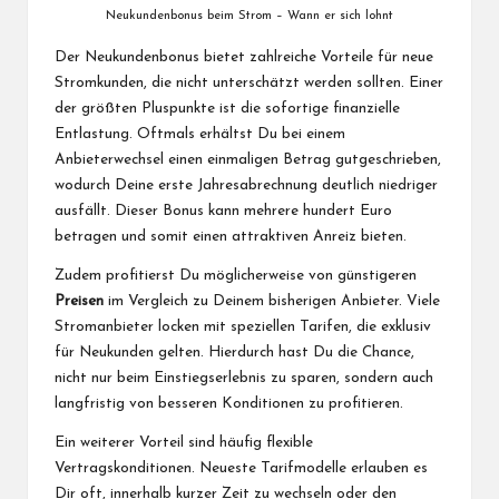
Neukundenbonus beim Strom – Wann er sich lohnt
Der Neukundenbonus bietet zahlreiche Vorteile für neue
Stromkunden, die nicht unterschätzt werden sollten. Einer
der größten Pluspunkte ist die sofortige finanzielle
Entlastung. Oftmals erhältst Du bei einem
Anbieterwechsel einen einmaligen Betrag gutgeschrieben,
wodurch Deine erste Jahresabrechnung deutlich niedriger
ausfällt. Dieser Bonus kann mehrere hundert Euro
betragen und somit einen attraktiven Anreiz bieten.
Zudem profitierst Du möglicherweise von günstigeren
Preisen
im Vergleich zu Deinem bisherigen Anbieter. Viele
Stromanbieter locken mit speziellen Tarifen, die exklusiv
für Neukunden gelten. Hierdurch hast Du die Chance,
nicht nur beim Einstiegserlebnis zu sparen, sondern auch
langfristig von besseren Konditionen zu profitieren.
Ein weiterer Vorteil sind häufig flexible
Vertragskonditionen. Neueste Tarifmodelle erlauben es
Dir oft, innerhalb kurzer Zeit zu wechseln oder den