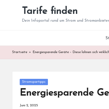
Tarife finden
Skip
to
Dein Infoportal rund um Strom und Stromanbiete
content
S
Startseite
»
Energiesparende Geräte – Diese lohnen sich wirklic
Posted
Stromspartipps
in
Energiesparende Ger
Juni 2, 2025