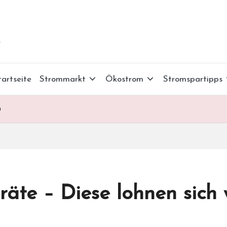
r
tartseite
Strommarkt
Ökostrom
Stromspartipps
h
äte – Diese lohnen sich w