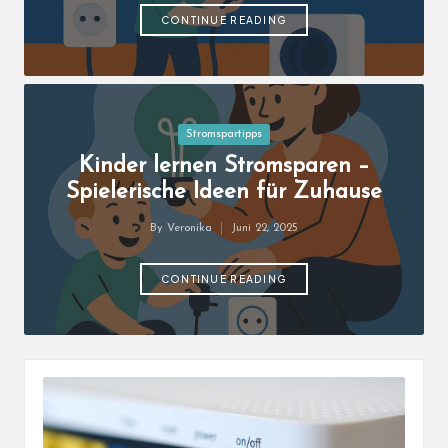
CONTINUE READING
Posted
Stromspartipps
in
Kinder lernen Stromsparen –
Spielerische Ideen für Zuhause
By
Veronika
Juni 22, 2025
Posted
by
CONTINUE READING