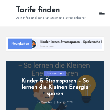
Tarife finden
Skip
to
Dein Infoportal rund um Strom und Stromanbieter
content
gie sparen
Kinder lernen Stromsparen – Spielerische Ideen für 
Neuigkeiten
Juni 22, 2025
Posted
Stromspartipps
in
Kinder & Stromsparen – So
lernen die Kleinen Energie
sparen
By
Veronika
Juni 23, 2025
Posted
by