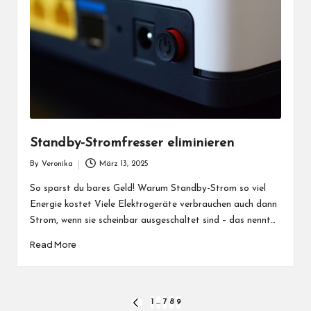
Standby-Stromfresser eliminieren
By
Veronika
März 13, 2025
Posted
by
So sparst du bares Geld! Warum Standby-Strom so viel
Energie kostet Viele Elektrogeräte verbrauchen auch dann
Strom, wenn sie scheinbar ausgeschaltet sind – das nennt…
Read More
Seitennummerierung
1
…
7
8
9
PREVIOUS