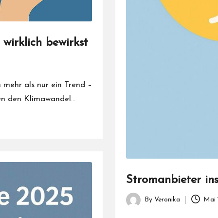
irklich bewirkst
 mehr als nur ein Trend –
en den Klimawandel…
Stromanbieter ins
By
Veronika
Mai 
Posted
by