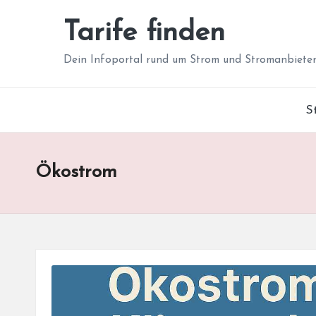
Tarife finden
Skip
to
Dein Infoportal rund um Strom und Stromanbiete
content
S
Ökostrom